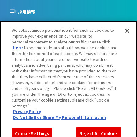
採用情報
We collect unique personal identifier such as cookies to
improve your experience on our website, to
お問い合わせ
personalizecontent to analyze our traffic. Please click
here
to see more details about how we use cookies and
the retention period of each cookie. We may sell or share
information about your use of our website to/with our
analytics and advertising partners, who may combine it
with other information that you have provided to them or
that they have collected from your use of their services.
However, we do not set and use cookies for our users
under 16 years of age. Please click “Reject All Cookies” if
Do Not Sell or Share My Personal Information
you are under the age of 16 or to reject all cookies. To
ご注意：内容および画像の転載はお断りいたします。
customize your cookie settings, please click “Cookie
Settings”.
Privacy Policy
Do Not Sell or Share My Personal Information
©SUNRISE ©Bandai Namco Filmworks Inc. ©サンライズ
©2021 プロジェクトラブライブ！スーパースター!!
©SUNRISE／PROJECT L-GEASS Character Design ©2006-2017 CLAMP・ST
©士郎正宗・Production I.G/講談社・攻殻機動隊2045製作委員会
Cookie Settings
Reject All Cookies
©川上泰樹・伏瀬・講談社／転スラ製作委員会 ©西﨑義展/宇宙戦艦ヤマト2205製作委員会