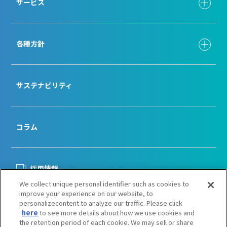
サービス
各種方針
サステナビリティ
コラム
採用情報
We collect unique personal identifier such as cookies to
improve your experience on our website, to
personalizecontent to analyze our traffic. Please click
お問い合わせ
here
to see more details about how we use cookies and
the retention period of each cookie. We may sell or share