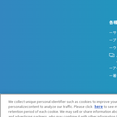
各
ーサ
ープ
ーウ
ーア
ー著
We collect unique personal identifier such as cookies to improve you
personalizecontent to analyze our traffic. Please click
here
to see m
retention period of each cookie. We may sell or share information abo
and advertising partners, who may combine it with other information 