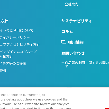
ー会社案内
種方針
サステナビリティ
イトのご利用について
コラム
ライバシーポリシー
採用情報
ェブアクセシビリティ方針
バンダイナムコグループ
お問い合わせ
人権方針
ー作品等の利用に関するお問
イデア等のご提案
せ
作権
r experience on our website, to
ore details about how we use cookies and the
ut your use of our website to/with our analytics
that you have provided to them or that they have