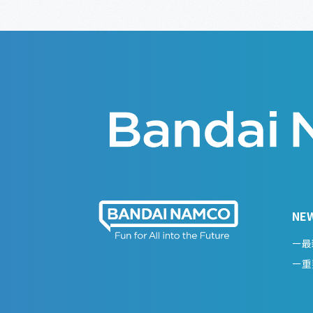
NE
ー最
ー重