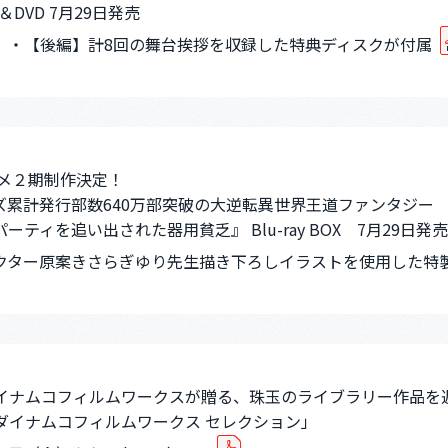
ay＆DVD 7月29日発売
】・【後編】計8回の舞台挨拶を収録した特典ディスクが付属
ニメ２期制作決定！
ズ累計発行部数640万部突破の大逆転異世界王道ファンタジー
ーティを追い出された器用貧乏』 Blu-ray BOX 7月29日発売
クター原案きさらぎゆり先生描き下ろしイラストを使用した特
イナムコフィルムワークスが贈る、珠玉のライブラリー作品を
ダイナムコフィルムワークス セレクション」