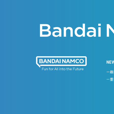
NE
ー最
ー重