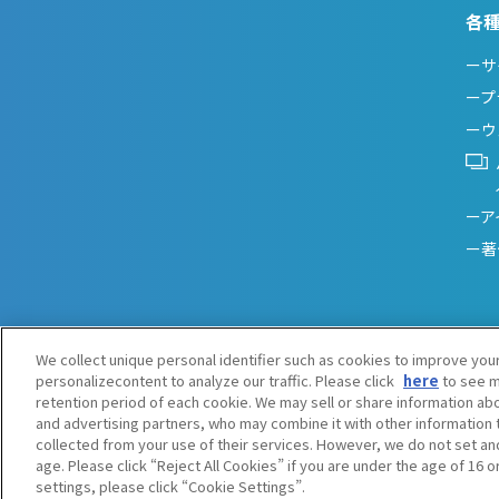
各
ーサ
ープ
ーウ
ーア
ー著
We collect unique personal identifier such as cookies to improve you
personalizecontent to analyze our traffic. Please click
here
to see m
retention period of each cookie. We may sell or share information abo
and advertising partners, who may combine it with other information 
collected from your use of their services. However, we do not set an
age. Please click “Reject All Cookies” if you are under the age of 16 o
settings, please click “Cookie Settings”.