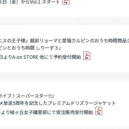
日（金）からVol.1 スタート
ニスの王子様』越前リョーマと愛猫カルピンのおうち時間商品
ピンとおうち時間 しりーず３」
3 日よりA-on STORE 他にて予約受付開始
ライブ！スーパースター!!』
ニメ放送5周年を記念したプレミアムドリズラージャケット
3日より結ヶ丘女子購買部にて受注販売受付開始